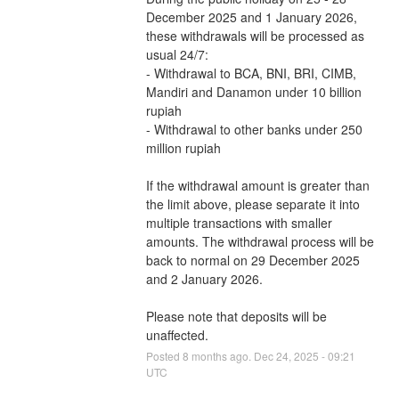
December 2025 and 1 January 2026, 
these withdrawals will be processed as 
usual 24/7:
- Withdrawal to BCA, BNI, BRI, CIMB, 
Mandiri and Danamon under 10 billion 
rupiah
- Withdrawal to other banks under 250 
million rupiah
If the withdrawal amount is greater than 
the limit above, please separate it into 
multiple transactions with smaller 
amounts. The withdrawal process will be 
back to normal on 29 December 2025 
and 2 January 2026.
Please note that deposits will be 
unaffected.
Posted
8
months ago.
Dec
24
,
2025
-
09:21
UTC