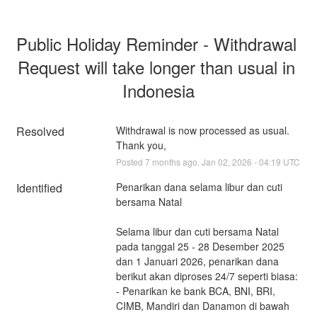
Public Holiday Reminder - Withdrawal 
Request will take longer than usual in 
Indonesia
Resolved
Withdrawal is now processed as usual. 
Thank you,
Posted
7
months ago.
Jan
02
,
2026
-
04:19
UTC
Identified
Penarikan dana selama libur dan cuti 
bersama Natal
Selama libur dan cuti bersama Natal 
pada tanggal 25 - 28 Desember 2025 
dan 1 Januari 2026, penarikan dana 
berikut akan diproses 24/7 seperti biasa:
- Penarikan ke bank BCA, BNI, BRI, 
CIMB, Mandiri dan Danamon di bawah 